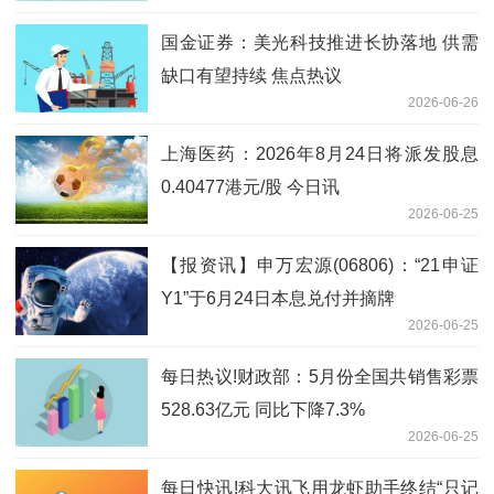
国金证券：美光科技推进长协落地 供需
缺口有望持续 焦点热议
2026-06-26
上海医药：2026年8月24日将派发股息
0.40477港元/股 今日讯
2026-06-25
【报资讯】申万宏源(06806)：“21申证
Y1”于6月24日本息兑付并摘牌
2026-06-25
每日热议!财政部：5月份全国共销售彩票
528.63亿元 同比下降7.3%
2026-06-25
每日快讯!科大讯飞用龙虾助手终结“只记