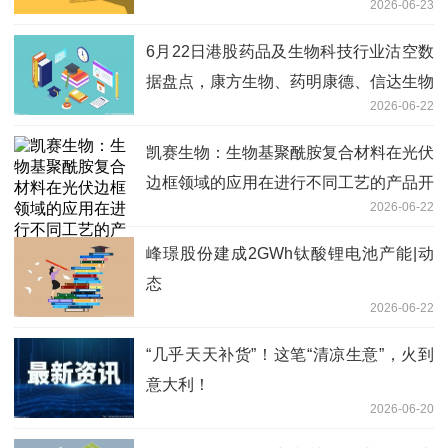
2026-06-23
6月22日港股药品及生物科技行业沽空数
据盘点，康方生物、药明康德、信达生物
2026-06-22
沽空金额位居行业前三-今日报
凯赛生物：生物基聚酰胺复合材料在光伏
边框领域的应用在进行不同工艺的产品开
2026-06-22
发和测试验证 简讯
峰璟股份建成2GWh钛酸锂电池产能|动
态
2026-06-22
“几乎天天补货”！这笔“清凉生意”，火到
意大利！
2026-06-20