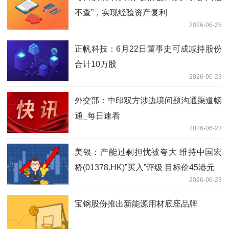
不查”，实现经验资产复利
2026-06-25
正帆科技：6月22日董事史可成减持股份
合计10万股
2026-06-23
外交部：中印双方涉边境问题沟通渠道畅
通_每日速看
2026-06-23
美银：产能过剩担忧被夸大 维持中国宏
桥(01378.HK)”买入”评级 目标价45港元
2026-06-23
宝钢股份推出新能源用材底座品牌