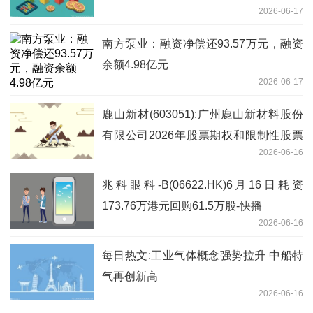
2026-06-17
南方泵业：融资净偿还93.57万元，融资
余额4.98亿元
2026-06-17
鹿山新材(603051):广州鹿山新材料股份
有限公司2026年股票期权和限制性股票
2026-06-16
激励计划首次授予激励对象名单 每日速
递
兆科眼科-B(06622.HK)6月16日耗资
173.76万港元回购61.5万股-快播
2026-06-16
每日热文:工业气体概念强势拉升 中船特
气再创新高
2026-06-16