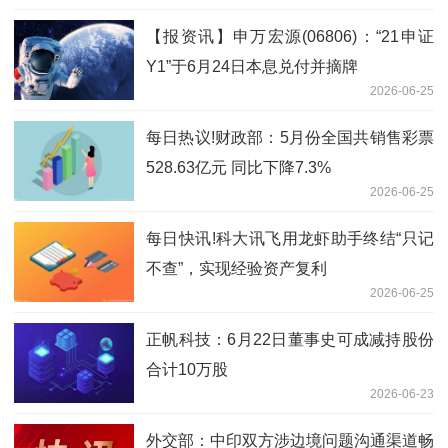
【报资讯】申万宏源(06806)：“21申证
Y1”于6月24日本息兑付并摘牌
2026-06-25
每日热议!财政部：5月份全国共销售彩票
528.63亿元 同比下降7.3%
2026-06-25
每日快讯!科大讯飞用龙虾助手终结“只记
不查”，实现经验资产复利
2026-06-25
正帆科技：6月22日董事史可成减持股份
合计10万股
2026-06-23
外交部：中印双方涉边境问题沟通渠道畅