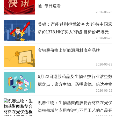
通_每日速看
2026-06-23
美银：产能过剩担忧被夸大 维持中国宏
桥(01378.HK)”买入”评级 目标价45港元
2026-06-23
宝钢股份推出新能源用材底座品牌
2026-06-23
6月22日港股药品及生物科技行业沽空数
据盘点，康方生物、药明康德、信达生物
2026-06-22
沽空金额位居行业前三-今日报
凯赛生物：生物基聚酰胺复合材料在光伏
边框领域的应用在进行不同工艺的产品开