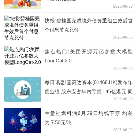
2026-06-30
快报:碧桂园完成境外债务重组生效后首
个付息节点兑付
2026-06-30
焦点热门:美团开源万亿参数大模型
LongCat-2.0
2026-06-30
每日讯息!嘉高达资本(01468.HK)发布年
度业绩 股东应占年内亏损1.45亿港元 同
2026-06-30
比扩大24.38%
生意社燃料油6月29日均线下穿 均差
为-7.50元/吨
2026-06-29